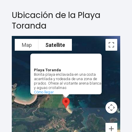
Ubicación de la Playa
Toranda
Map
Satellite
Playa Toranda
Bonita playa enclavada en una costa
acantilada y rodeada de una zona de
prados. Ofrece al visitante arena blanca
y aguas cristalinas
Cómo llegar