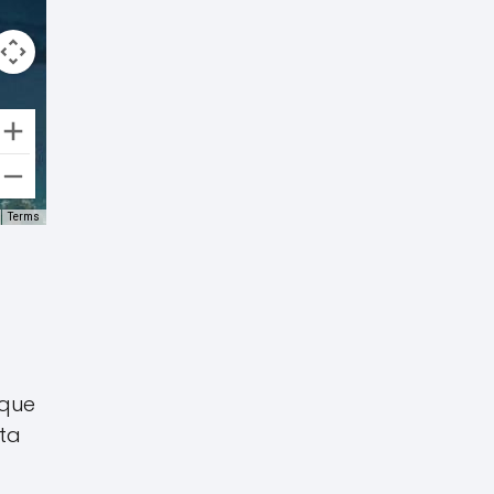
Terms
 que
sta