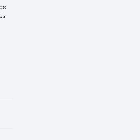
as
es