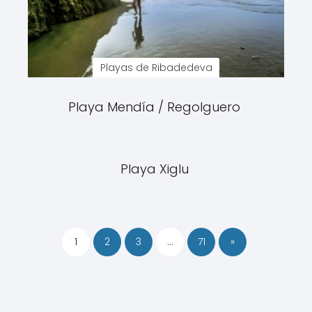
Playas de Ribadedeva
Playa Mendía / Regolguero
Playa Xiglu
1
2
3
…
71
»