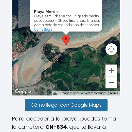
Playa Merón
Playa semiurbana con un grado medio
de ocupación. Ofrece fina arena blanca,
y está dotada con todo tipo de servicios.
Cómo llegar
Image may be subject to copyright
Terms
Cómo llegar con Google Maps
Para acceder a la playa, puedes tomar
la carretera
CN-634
, que te llevará