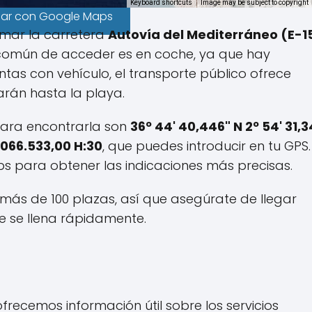
Keyboard shortcuts
Image may be subject to copyright
gar con Google Maps
omar la carretera
Autovía del Mediterráneo (E-1
común de acceder es en coche, ya que hay
uentas con vehículo, el transporte público ofrece
arán hasta la playa.
 para encontrarla son
36º 44' 40,446" N 2º 54' 31,
4.066.533,00 H:30
, que puedes introducir en tu GPS.
para obtener las indicaciones más precisas.
más de 100 plazas, así que asegúrate de llegar
 se llena rápidamente.
ofrecemos información útil sobre los servicios