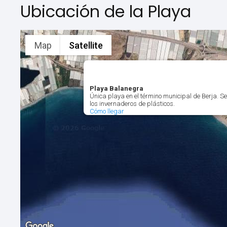
Ubicación de la Playa
Map
Satellite
Playa Balanegra
Única playa en el término municipal de Berja
los invernaderos de plásticos.
Cómo llegar