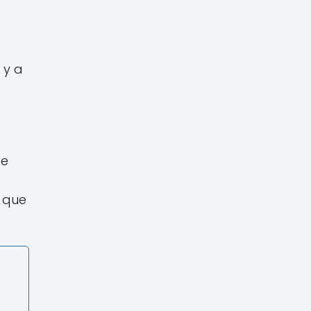
 y a
de
 que