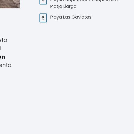
Platja Llarga
Playa Las Gaviotas
sta
l
on
uenta