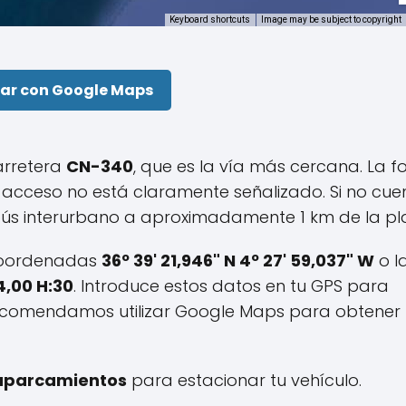
Keyboard shortcuts
Image may be subject to copyright
ar con Google Maps
arretera
CN-340
, que es la vía más cercana. La 
acceso no está claramente señalizado. Si no cue
obús interurbano a aproximadamente 1 km de la pl
s coordenadas
36º 39' 21,946" N 4º 27' 59,037" W
o l
4,00 H:30
. Introduce estos datos en tu GPS para
 recomendamos utilizar Google Maps para obtener
aparcamientos
para estacionar tu vehículo.