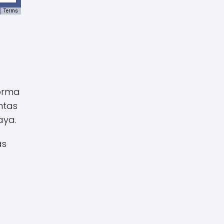
Terms
forma
ntas
aya.
as