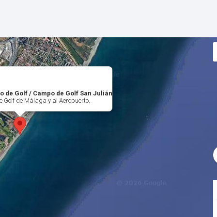
o de Golf / Campo de Golf San Julián
e Golf de Málaga y al Aeropuerto.