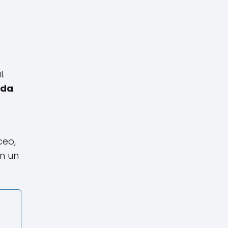
.
ada
.
ceo,
n un