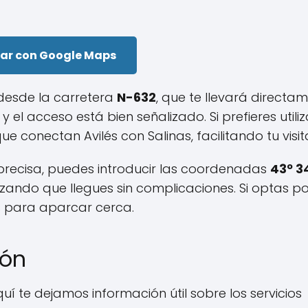
ar con Google Maps
 desde la carretera
N-632
, que te llevará directa
 el acceso está bien señalizado. Si prefieres utiliz
 conectan Avilés con Salinas, facilitando tu visit
precisa, puedes introducir las coordenadas
43º 3
zando que llegues sin complicaciones. Si optas por
s para aparcar cerca.
lón
uí te dejamos información útil sobre los servicios