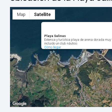
Map
Satellite
Playa Salinas
Extensa y turística playa de arena dorada muy f
incluido un club náutico.
Cómo llegar