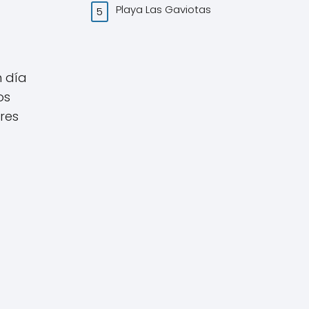
Playa Las Gaviotas
n día
os
res