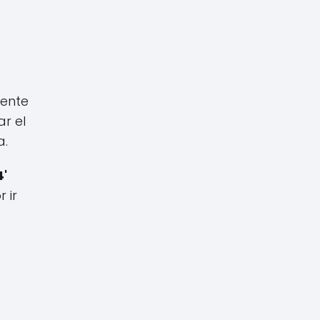
mente
ar el
a.
4'
 ir