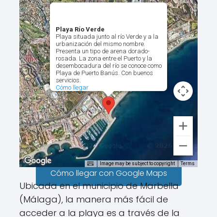
Playa Río Verde
Playa situada junto al río Verde y a la
urbanización del mismo nombre.
Presenta un tipo de arena dorado-
rosada. La zona entre el Puerto y la
desembocadura del río se conoce como
Playa de Puerto Banús. Con buenos
servicios.
Cómo llegar
Image may be subject to copyright
Terms
Cómo llegar con Google Maps
Ubicada en el municipio de Marbella
(Málaga), la manera más fácil de
acceder a la playa es a través de la