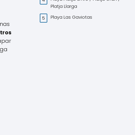
Platja Llarga
Playa Las Gaviotas
unas
tros
apar
ega