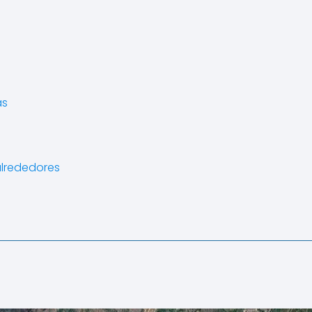
as
alrededores