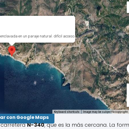
nclavada en un paraje natural. difícil acceso.
Keyboard shortcuts
Image may be subject to copyright
ar con Google Maps
 carretera
N-340
, que es la más cercana. La for