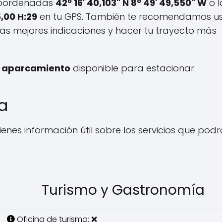
s coordenadas
42º 16' 40,103" N 8º 49' 49,550" W
o l
5,00 H:29
en tu GPS. También te recomendamos u
las mejores indicaciones y hacer tu trayecto más
y aparcamiento
disponible para estacionar.
ya
ienes información útil sobre los servicios que pod
Turismo y Gastronomía
Oficina de turismo: ❌