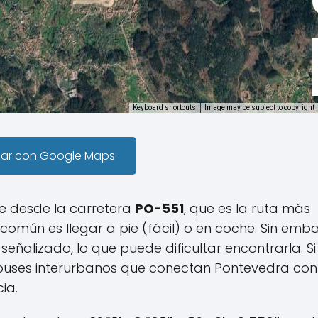
Keyboard shortcuts
Image may be subject to copyright
gar con Google Maps
e desde la carretera
PO-551
, que es la ruta más
 común es llegar a pie (fácil) o en coche. Sin emb
eñalizado, lo que puede dificultar encontrarla. Si
obuses interurbanos que conectan Pontevedra con
ia.