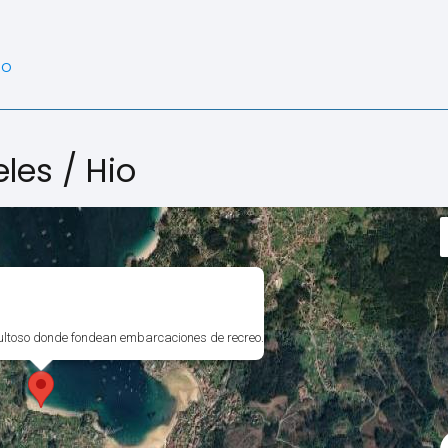
io
les / Hio
cultoso donde fondean embarcaciones de recreo.