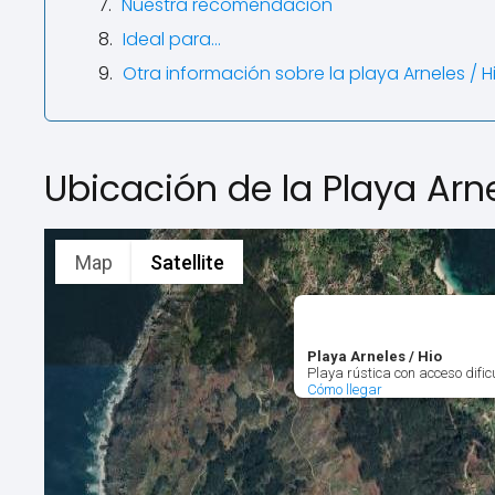
Nuestra recomendación
Ideal para…
Otra información sobre la playa Arneles / H
Ubicación de la Playa Arne
Map
Satellite
Playa Arneles / Hio
Playa rústica con acceso difi
Cómo llegar