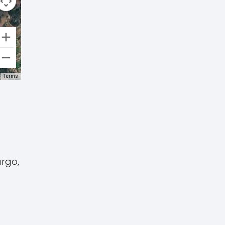
Terms
argo,