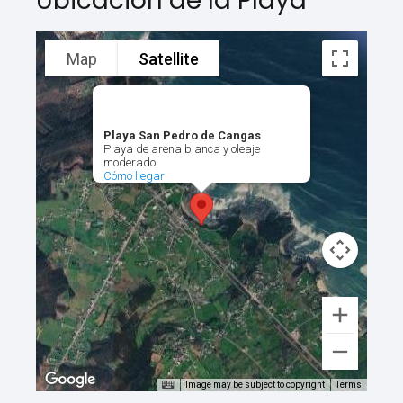
Ubicación de la Playa
Map
Satellite
Playa San Pedro de Cangas
Playa de arena blanca y oleaje
moderado
Cómo llegar
Image may be subject to copyright
Terms