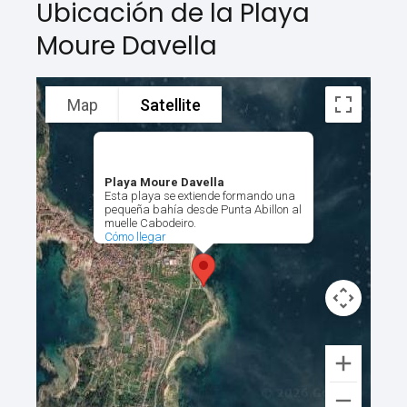
Ubicación de la Playa
Moure Davella
Map
Satellite
Playa Moure Davella
Esta playa se extiende formando una
pequeña bahía desde Punta Abillon al
muelle Cabodeiro.
Cómo llegar