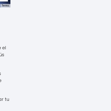
Terms
 el
ús
s
e
ar tu