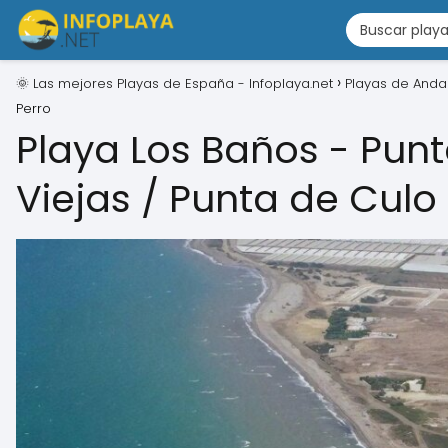
🌞 Las mejores Playas de España - Infoplaya.net
Playas de Anda
Perro
Playa Los Baños - Pun
Viejas / Punta de Culo