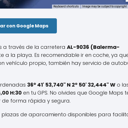
Keyboard shortcuts
Image may be subject to copyright
ar con Google Maps
s a través de la carretera
AL-9036 (Balerma-
te a la playa. Es recomendable ir en coche, ya que
on vehículo propio, también hay servicio de autob
coordenadas
36º 41' 53,740" N 2º 50' 32,444" W
o la
5,00 H:30
en tu GPS. No olvides que Google Maps t
r de forma rápida y segura.
0 plazas de aparcamiento disponibles para facilit