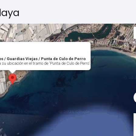
laya
s / Guardias Viejas / Punta de Culo de Perro
 su ubicación en el tramo de 'Punta de Culo de Perro'.