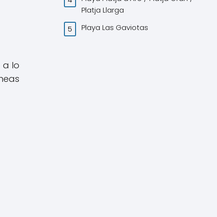
Platja Llarga
Playa Las Gaviotas
 a lo
aneas