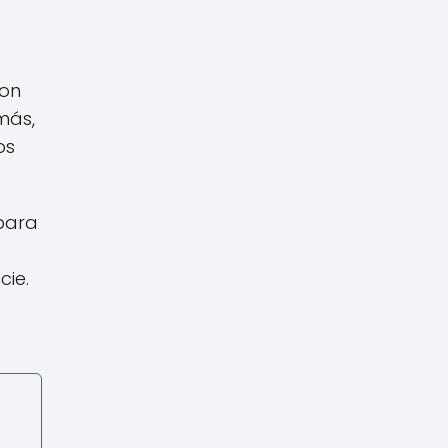
con
más,
os
 para
cie.