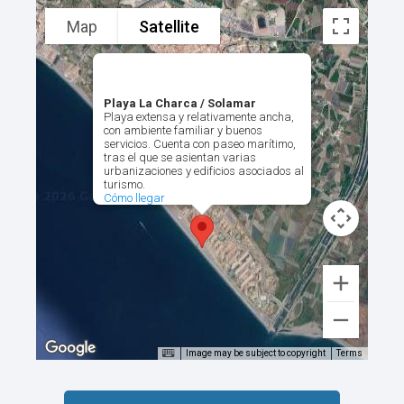
Map
Satellite
Playa La Charca / Solamar
Playa extensa y relativamente ancha,
con ambiente familiar y buenos
servicios. Cuenta con paseo marítimo,
tras el que se asientan varias
urbanizaciones y edificios asociados al
turismo.
Cómo llegar
Image may be subject to copyright
Terms