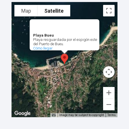
Map
Satellite
Playa Bueu
Playa resguardada por el espigón este
del Puerto de Bueu.
Cómo llegar
Image may be subject to copyright
Terms