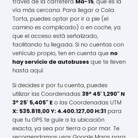
través de la carretera
Ma-15
, que es la
vía más cercana. Para llegar a Cala
Torta, puedes optar por ir a pie (el
camino es complicado) o en coche, ya
que el acceso está señalizado,
facilitando tu llegada. Si no cuentas con
vehículo propio, ten en cuenta que
no
hay servicio de autobuses
que te lleven
hasta aquí.
Si decides ir por tu cuenta, puedes
utilizar las Coordenadas
39º 45' 1,290" N
3º 25' 5,405" E
o las Coordenadas UTM
X: 535.819,00 Y: 4.400.127,00 H:31
para
que tu GPS te guíe a la ubicación
exacta, ya sea por tierra o por mar. Te
recomendamos usar Google Maps para