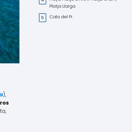
Platja Llarga
Cala del Pi
a
),
ros
ta,