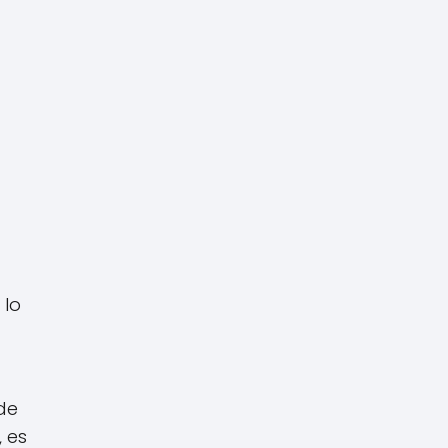
 lo
de
 es