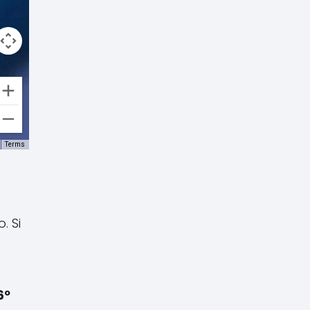
Terms
. Si
6º