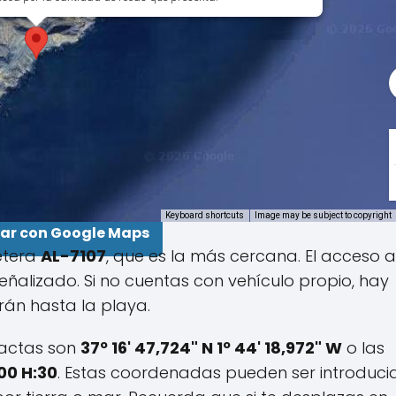
Keyboard shortcuts
Image may be subject to copyright
ar con Google Maps
etera
AL-7107
, que es la más cercana. El acceso a
ñalizado. Si no cuentas con vehículo propio, hay
rán hasta la playa.
xactas son
37º 16' 47,724" N 1º 44' 18,972" W
o las
,00 H:30
. Estas coordenadas pueden ser introduci