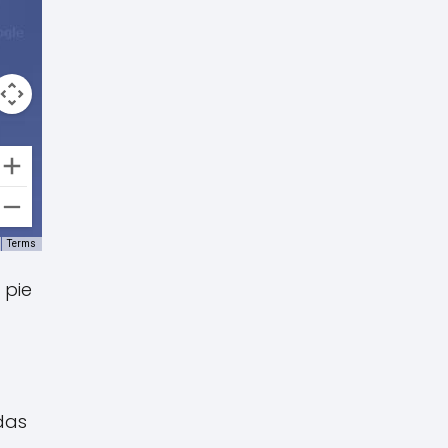
Terms
 pie
das