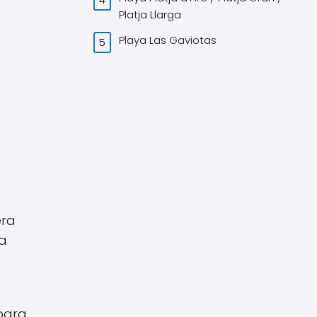
Platja Llarga
Playa Las Gaviotas
era
na
 para