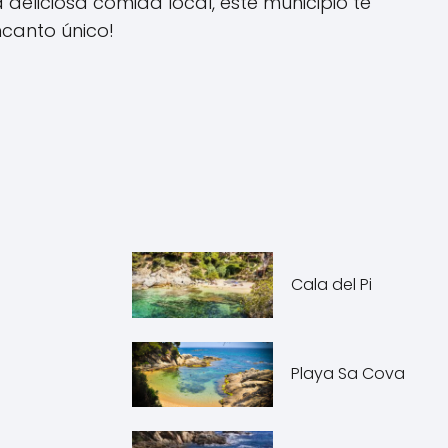
a deliciosa comida local, este municipio te
ncanto único!
Cala del Pi
Playa Sa Cova