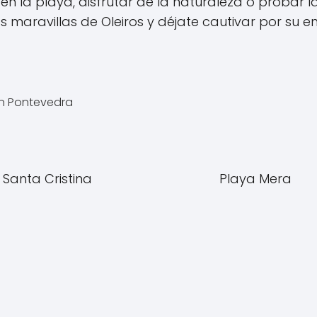
en la playa, disfrutar de la naturaleza o probar l
s maravillas de Oleiros y déjate cautivar por su e
en Pontevedra
 Santa Cristina
Playa Mera