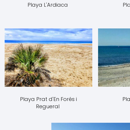
Playa L'Ardiaca
Pl
Playa Prat d'En Forés i
Pl
Regueral