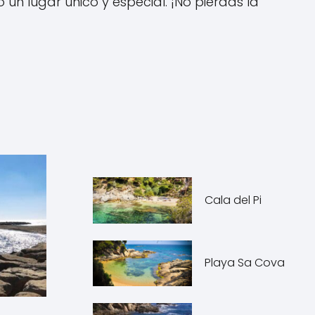
un lugar único y especial. ¡No pierdas la
Cala del Pi
Playa Sa Cova