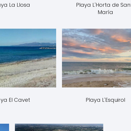
aya La Llosa
Playa L'Horta de San
María
aya El Cavet
Playa L'Esquirol