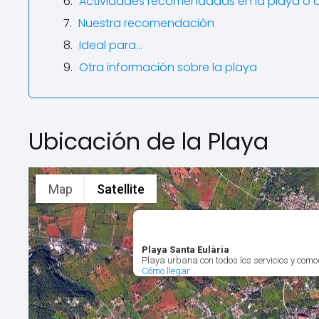
Actividades recomendadas en la playa o 
Nuestra recomendación
Ideal para...
Otra información sobre la playa
Ubicación de la Playa
Map
Satellite
Playa Santa Eulària
Playa urbana con todos los servicios y comod
Cómo llegar