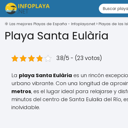
🌞 Las mejores Playas de España - Infoplaya.net
Playas de las I
Playa Santa Eulària
3.8/5 - (23 votos)
La
playa Santa Eulària
es un rincón excepcio
urbano vibrante. Con una longitud de apr
metros
, es el lugar ideal para relajarse y d
minutos del centro de Santa Eulalia del Río,
inolvidable.