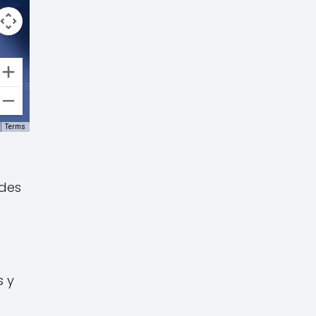
Terms
edes
s y