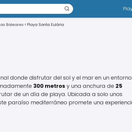
Pla
slas Baleares
Playa Santa Eulària
nal donde disfrutar del sol y el mar en un entorno
oximadamente
300 metros
y una anchura de
25
isfrutar de un día de playa. Ubicada a solo unos
 este paraíso mediterráneo promete una experienc