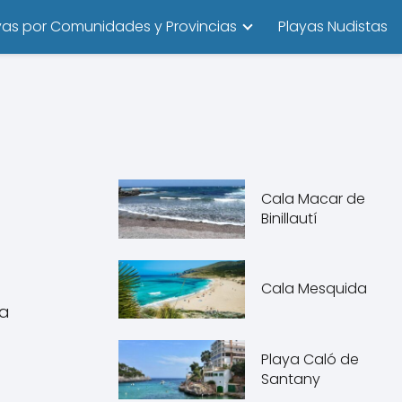
yas por Comunidades y Provincias
Playas Nudistas
Cala Macar de
Binillautí
Cala Mesquida
ia
Playa Caló de
Santany