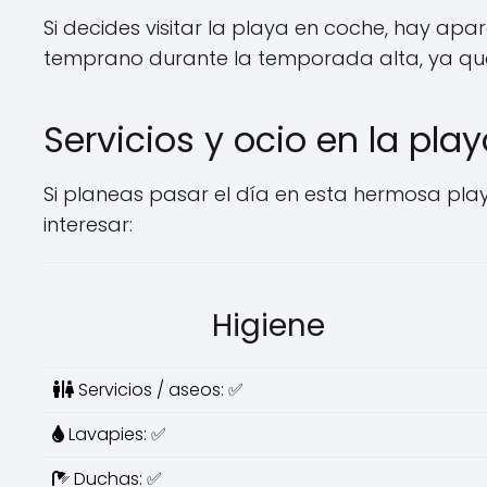
Si decides visitar la playa en coche, hay ap
temprano durante la temporada alta, ya que
Servicios y ocio en la pla
Si planeas pasar el día en esta hermosa play
interesar:
Higiene
Servicios / aseos: ✅
Lavapies: ✅
Duchas: ✅