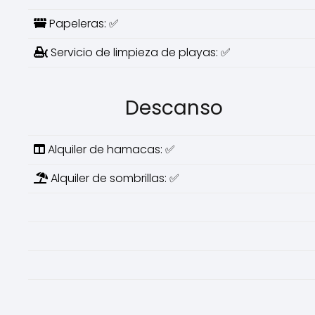
Papeleras: ✅
Servicio de limpieza de playas: ✅
Descanso
Alquiler de hamacas: ✅
Alquiler de sombrillas: ✅