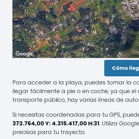
Cómo lleg
Para acceder a la playa, puedes tomar la c
llegar fácilmente a pie o en coche, ya que el a
transporte público, hay varias líneas de aut
Si necesitas coordenadas para tu GPS, puede
372.764,00 Y: 4.315.417,00 H:31
. Utiliza Goo
precisas para tu trayecto.