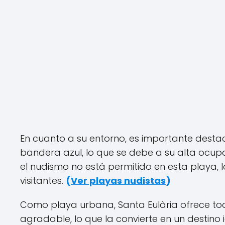
En cuanto a su entorno, es importante desta
bandera azul, lo que se debe a su alta ocup
el nudismo no está permitido en esta playa, 
visitantes.
(
Ver playas nudistas
)
Como playa urbana, Santa Eulària ofrece tod
agradable, lo que la convierte en un destino 