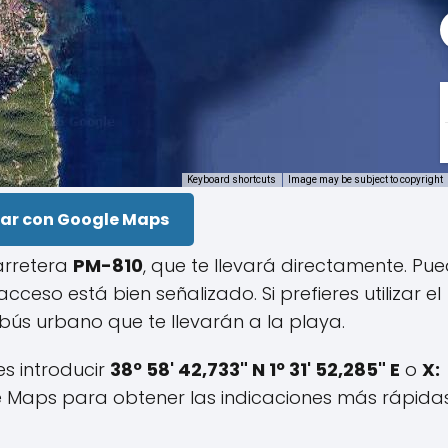
Keyboard shortcuts
Image may be subject to copyright
ar con Google Maps
arretera
PM-810
, que te llevará directamente. Pu
cceso está bien señalizado. Si prefieres utilizar el
obús urbano que te llevarán a la playa.
s introducir
38º 58' 42,733" N 1º 31' 52,285" E
o
X:
gle Maps para obtener las indicaciones más rápida