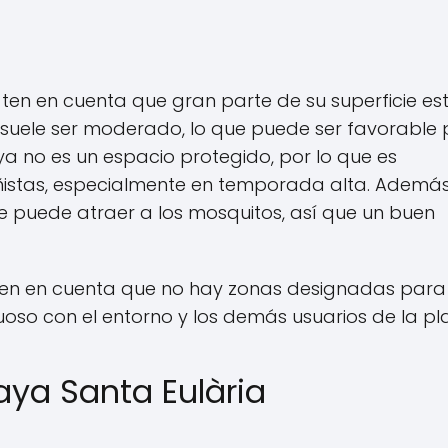
, ten en cuenta que gran parte de su superficie es
uí suele ser moderado, lo que puede ser favorable
 no es un espacio protegido, por lo que es
ñistas, especialmente en temporada alta. Además
e puede atraer a los mosquitos, así que un buen
ten en cuenta que no hay zonas designadas para
uoso con el entorno y los demás usuarios de la pl
aya Santa Eulària