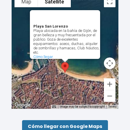
Map
Satellite
Playa San Lorenzo
Playa ubicada en la bahía de Gijón, de
gran belleza y muy frecuentada por el
público. Goza de excelentes
equipamientos: aseos, duchas, alquiler
de sombrillas y hamacas, Club Náutico,
etc.
Cómo llegar
Image may be subject to copyright
Terms
Cómo llegar con Google Maps