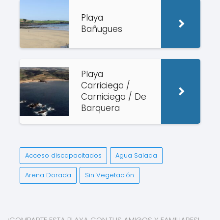
Playa
Bañugues
Playa
Carriciega /
Carniciega / De
Barquera
Acceso discapacitados
Agua Salada
Arena Dorada
Sin Vegetación
¡COMPARTE ESTA PLAYA CON TUS AMIGOS Y FAMILIARES!