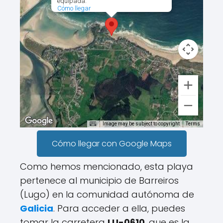
equipada.
Cómo llegar
Image may be subject to copyright
Terms
Cómo llegar con Google Maps
Como hemos mencionado, esta playa
pertenece al municipio de Barreiros
(Lugo) en la comunidad autónoma de
Galicia
. Para acceder a ella, puedes
tomar la carretera
LU-0610
, que es la