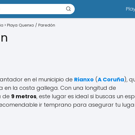
Pla
ia
Playa Quenxo / Paredón
ón
cantador en el municipio de
Rianxo
(
A Coruña
), q
a en la costa gallega. Con una longitud de
a de
9 metros
, este lugar es ideal si buscas un es
 recomendable ir temprano para asegurar tu lugar