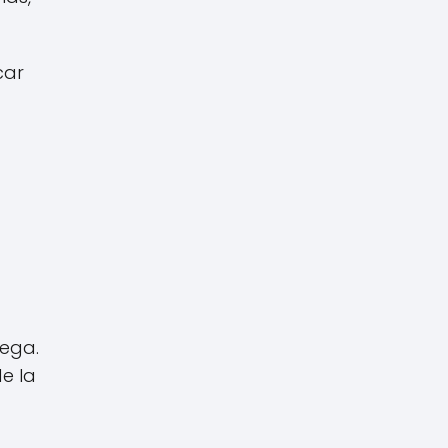
car
lega.
e la