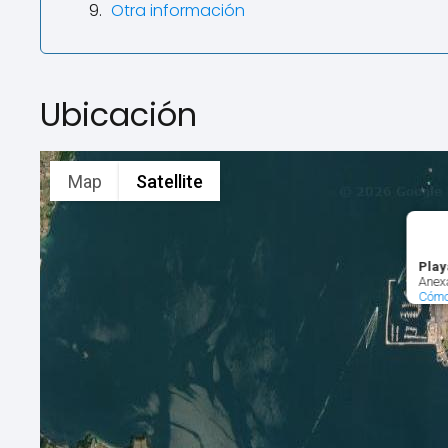
Otra información
Ubicación
Map
Satellite
Play
Anexa
Cómo