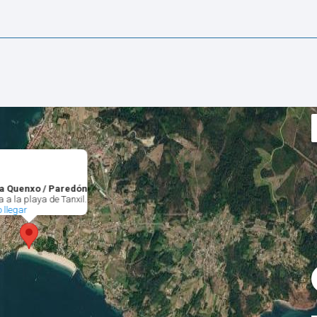
a Quenxo / Paredón
 a la playa de Tanxil.
 llegar