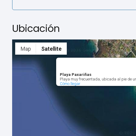
Ubicación
Map
Satellite
Playa Paxariñas
Playa muy frecuentada, ubicada al pie de un
Cómo llegar