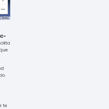
Terms
C-
ilita
 que
ad
io.
e te