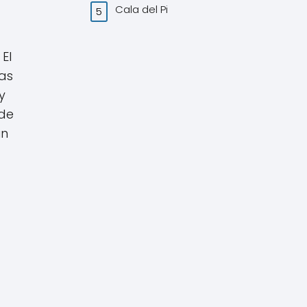
Cala del Pi
El
nas
y
ede
un