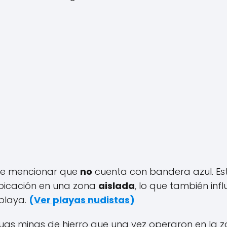
nte mencionar que
no
cuenta con bandera azul. Es
ubicación en una zona
aislada
, lo que también infl
 playa.
(
Ver playas nudistas
)
iguas minas de hierro que una vez operaron en la z