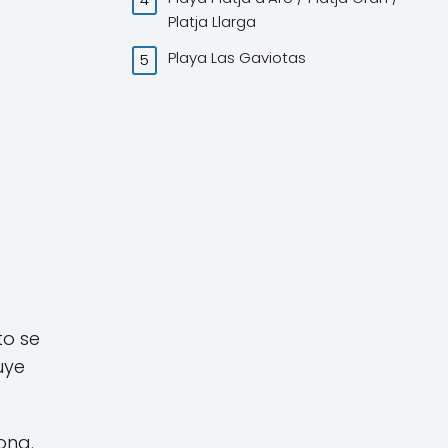
Platja Llarga
Playa Las Gaviotas
to se
uye
ona.