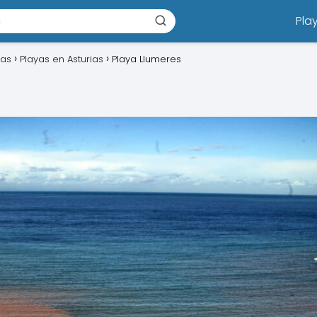
Pla
ias
Playas en Asturias
Playa Llumeres