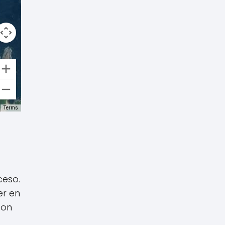
Terms
ceso.
er en
con