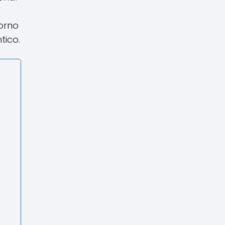
torno
tico.