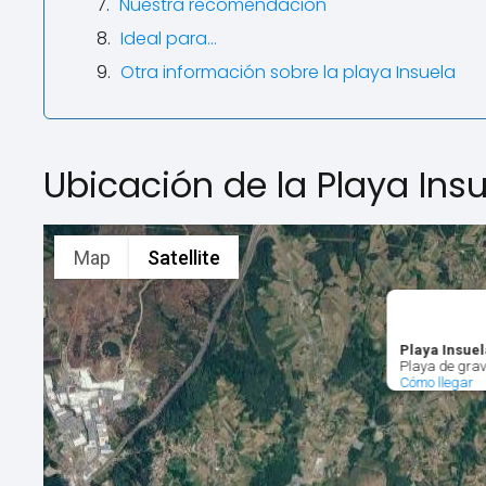
Nuestra recomendación
Ideal para...
Otra información sobre la playa Insuela
Ubicación de la Playa Ins
Map
Satellite
Playa Insue
Playa de grav
Cómo llegar