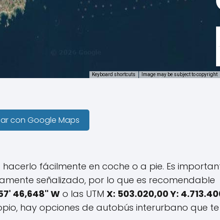
Keyboard shortcuts
Image may be subject to copyright
gar con Google Maps
acerlo fácilmente en coche o a pie. Es importan
damente señalizado, por lo que es recomendable
 57' 46,648" W
o las UTM
X: 503.020,00 Y: 4.713.4
ropio, hay opciones de autobús interurbano que te