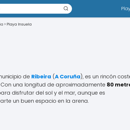
Pla
ia
Playa Insuela
municipio de
Ribeira
(
A Coruña
), es un rincón cos
al. Con una longitud de aproximadamente
80 metr
 para disfrutar del sol y el mar, aunque es
rte un buen espacio en la arena.