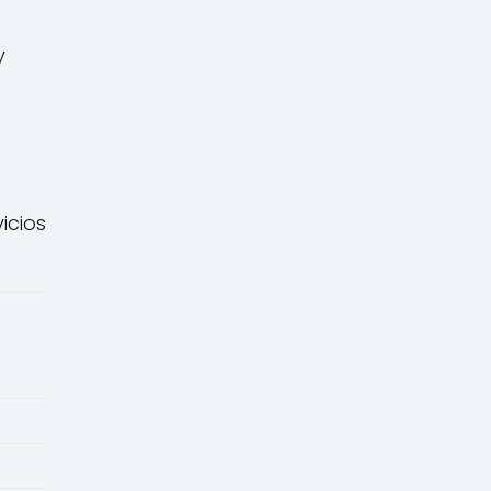
y
icios