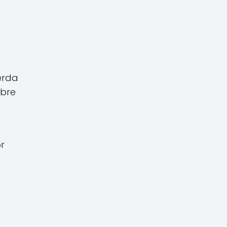
erda
obre
r