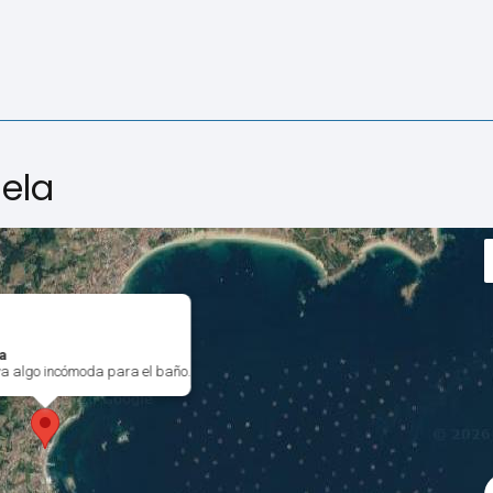
uela
la
a algo incómoda para el baño.