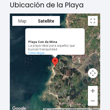
Ubicación de la Playa
Map
Satellite
Playa Con da Mina
La playa ideal para aquellos que
buscan tranquilidad.
Cómo llegar
Image may be subject to copyright
Terms