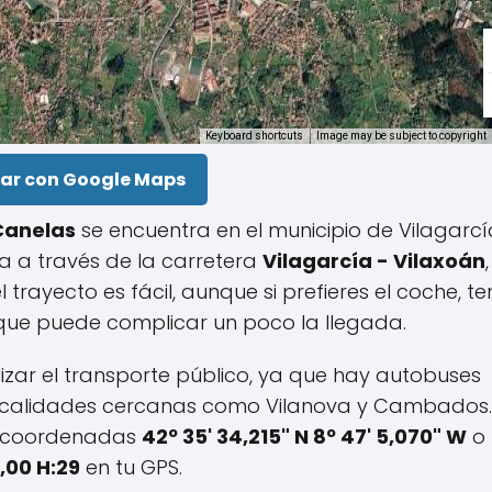
Keyboard shortcuts
Image may be subject to copyright
ar con Google Maps
Canelas
se encuentra en el municipio de Vilagarc
a a través de la carretera
Vilagarcía - Vilaxoán
 trayecto es fácil, aunque si prefieres el coche, te
 que puede complicar un poco la llegada.
lizar el transporte público, ya que hay autobuses
localidades cercanas como Vilanova y Cambados.
as coordenadas
42º 35' 34,215" N 8º 47' 5,070" W
o 
0,00 H:29
en tu GPS.