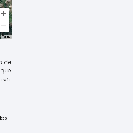
Terms
ía de
, que
n en
las