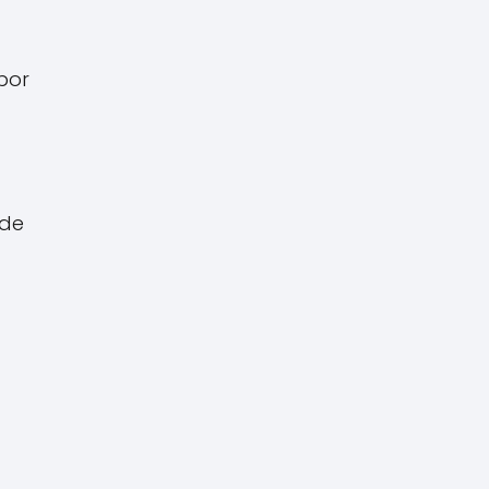
por
 de