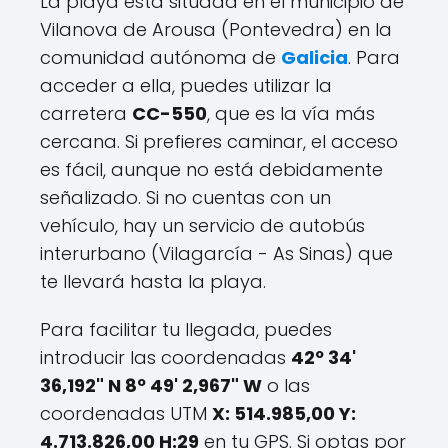
La playa está situada en el municipio de
Vilanova de Arousa (Pontevedra) en la
comunidad autónoma de
Galicia
. Para
acceder a ella, puedes utilizar la
carretera
CC-550
, que es la vía más
cercana. Si prefieres caminar, el acceso
es fácil, aunque no está debidamente
señalizado. Si no cuentas con un
vehículo, hay un servicio de autobús
interurbano (Vilagarcía - As Sinas) que
te llevará hasta la playa.
Para facilitar tu llegada, puedes
introducir las coordenadas
42º 34'
36,192" N 8º 49' 2,967" W
o las
coordenadas UTM
X: 514.985,00 Y:
4.713.826,00 H:29
en tu GPS. Si optas por