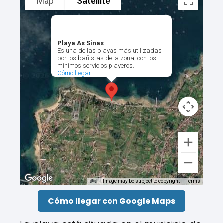
Map
Satellite
Playa As Sinas
Es una de las playas más utilizadas
por los bañistas de la zona, con los
mínimos servicios playeros.
Cómo llegar
Image may be subject to copyright
Terms
Cómo llegar con Google Maps