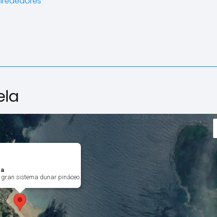
alrededores
ela
la
 gran sistema dunar pináceo.