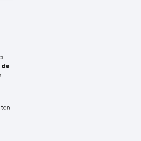
ra
r de
s
 ten