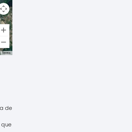
Terms
ía de
s que