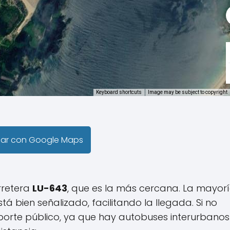
Keyboard shortcuts
Image may be subject to copyright
gar con Google Maps
rretera
LU-643
, que es la más cercana. La mayor
está bien señalizado, facilitando la llegada. Si no
nsporte público, ya que hay autobuses interurbano