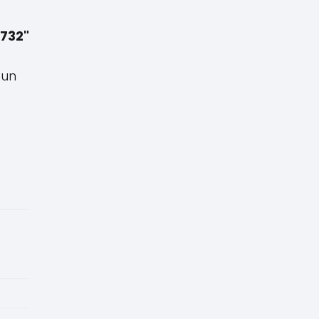
,732"
 un