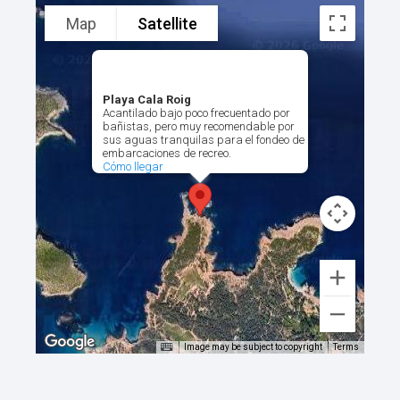
Map
Satellite
Playa Cala Roig
Acantilado bajo poco frecuentado por
bañistas, pero muy recomendable por
sus aguas tranquilas para el fondeo de
embarcaciones de recreo.
Cómo llegar
Image may be subject to copyright
Terms