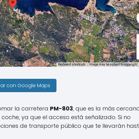
Keyboard shortcuts
Image may be subject to copyright
gar con Google Maps
omar la carretera
PM-803
, que es la más cercana
 coche, ya que el acceso está señalizado. Si no
ciones de transporte público que te llevarán has