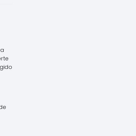
ya
rte
egido
sde