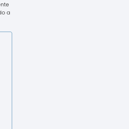
ente
do a