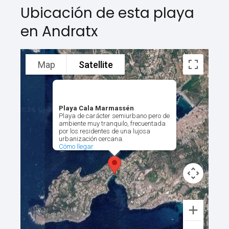
Ubicación de esta playa
en Andratx
Map
Satellite
Playa Cala Marmassén
Playa de carácter semiurbano pero de
ambiente muy tranquilo, frecuentada
por los residentes de una lujosa
urbanización cercana.
Cómo llegar