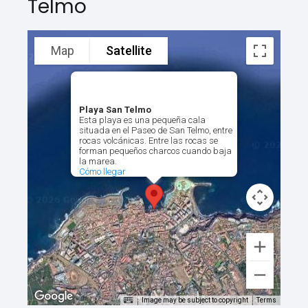
Telmo
Map
Satellite
Playa San Telmo
Esta playa es una pequeña cala
situada en el Paseo de San Telmo, entre
rocas volcánicas. Entre las rocas se
forman pequeños charcos cuando baja
la marea.
Cómo llegar
Image may be subject to copyright
Terms