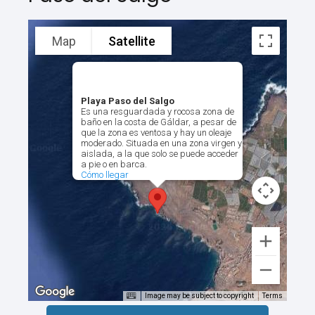
Map
Satellite
Playa Paso del Salgo
Es una resguardada y rocosa zona de
baño en la costa de Gáldar, a pesar de
que la zona es ventosa y hay un oleaje
moderado. Situada en una zona virgen y
aislada, a la que solo se puede acceder
a pie o en barca.
Cómo llegar
Image may be subject to copyright
Terms