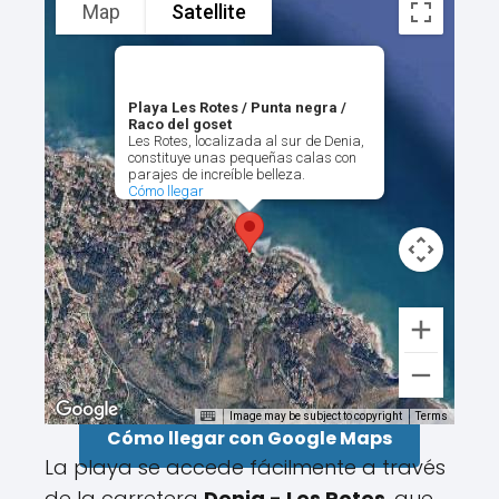
Map
Satellite
Playa Les Rotes / Punta negra /
Raco del goset
Les Rotes, localizada al sur de Denia,
constituye unas pequeñas calas con
parajes de increíble belleza.
Cómo llegar
Image may be subject to copyright
Terms
Cómo llegar con Google Maps
La playa se accede fácilmente a través
de la carretera
Denia - Les Rotes
, que