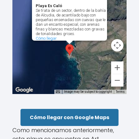
Playa Es Caló
Se trata de un sector, dentro de la bahía
de Alcudia, de acantilado bajo con
pequeñas ensenadas con cuevas que le
dan un encanto especial, con arenas
finas y blancas mezcladas con gravas
de tonalidades grises.
Cómo llegar
Image may be subject to copyright
Terms
Cómo llegar con Google Maps
Como mencionamos anteriormente,
esta playa se encuentra en Art,