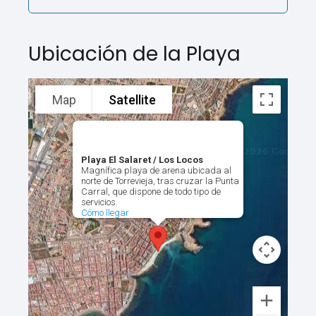
Ubicación de la Playa
Map
Satellite
Playa El Salaret / Los Locos
Magnífica playa de arena ubicada al
norte de Torrevieja, tras cruzar la Punta
Carral, que dispone de todo tipo de
servicios.
Cómo llegar