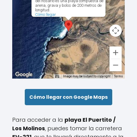
del Rosario es una playa compuesta de
arena, grava y bolos de 200 metros de
longitud.
Cómo llegar
Image may be subject to copyright
Terms
Cómo llegar con Google Maps
Para acceder a la
playa El Puertito /
Los Molinos
, puedes tomar la carretera
FV-221
, que te llevará directamente a la