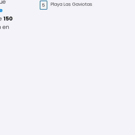
que
Playa Las Gaviotas
e
te
150
n en