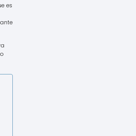
ue es
tante
ya
mo