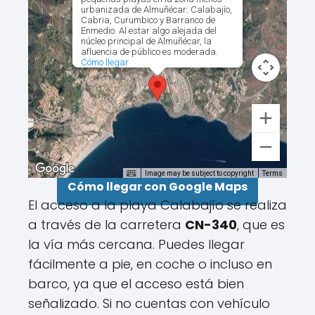
urbanizada de Almuñécar: Calabajío,
Cabria, Curumbico y Barranco de
Enmedio. Al estar algo alejada del
núcleo principal de Almuñécar, la
afluencia de público es moderada.
Cómo llegar
Image may be subject to copyright
Terms
Cómo llegar con Google Maps
El acceso a la playa Calabajío se realiza
a través de la carretera
CN-340
, que es
la vía más cercana. Puedes llegar
fácilmente a pie, en coche o incluso en
barco, ya que el acceso está bien
señalizado. Si no cuentas con vehículo