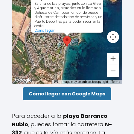
Es una de las playas, junto con La Glea
y Aguamarina, situadas en la llamada
Dehesa de Campoamor, donde puede
disfrutarse de todo tipo de servicios y un
Puerto Deportivo para poder recorrer la
costa.
Cómo llegar
Image may be subject to copyright
Terms
Cómo llegar con Google Maps
Para acceder a la
playa Barranco
Rubio
, puedes tomar la carretera
N-
332
, que es la vía más cercana. La