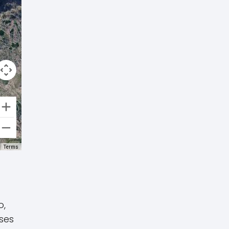
Terms
o,
ses