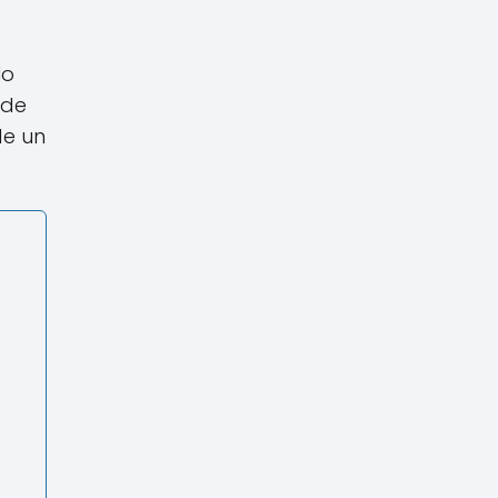
No
 de
de un