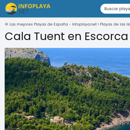
🌞 Las mejores Playas de España - Infoplaya.net
Playas de las I
Cala Tuent en Escorca