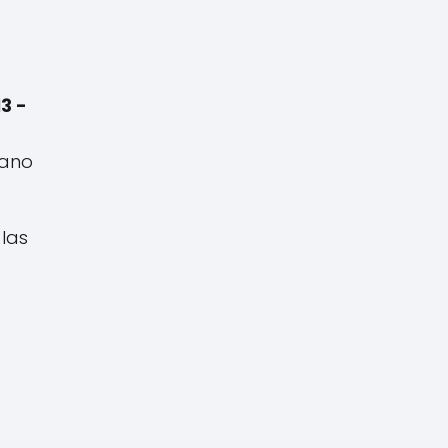
3 -
bano
las