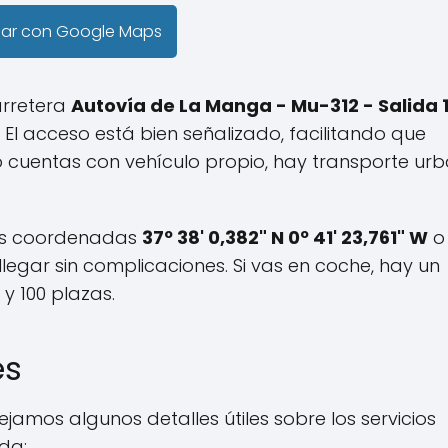
gar con Google Maps
arretera
Autovía de La Manga - Mu-312 - Salida 1
 El acceso está bien señalizado, facilitando que
o cuentas con vehículo propio, hay transporte ur
 las coordenadas
37º 38' 0,382" N 0º 41' 23,761" W
o 
legar sin complicaciones. Si vas en coche, hay un
 100 plazas.
es
ejamos algunos detalles útiles sobre los servicios
da: