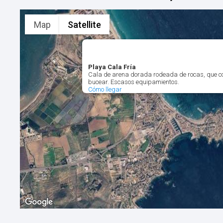
Map
Satellite
Playa Cala Fría
Cala de arena dorada rodeada de rocas, que c
bucear. Escasos equipamientos.
Cómo llegar