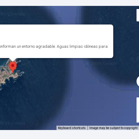
onforman un entorno agradable. Aguas limpias idóneas para
Keyboard shortcuts
Image may be subject to copyright