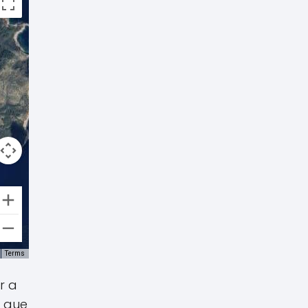
Terms
r a
o que