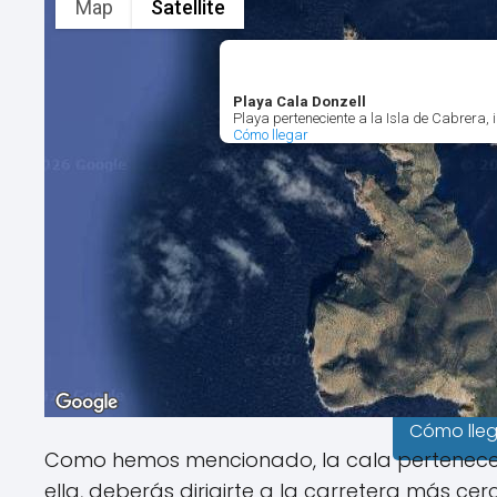
Map
Satellite
Playa Cala Donzell
Playa perteneciente a la Isla de Cabrera, 
Cómo llegar
Cómo lle
Como hemos mencionado, la cala pertenece 
ella, deberás dirigirte a la carretera más c