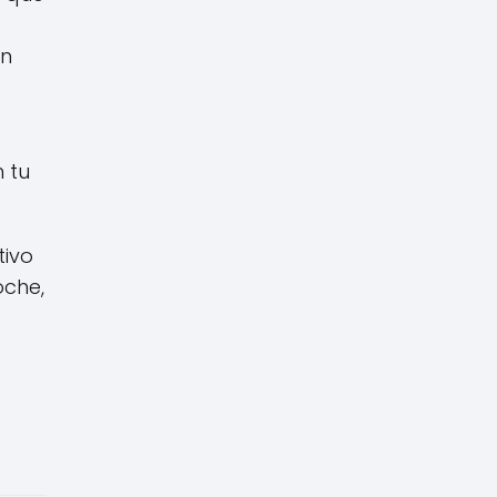
en
 tu
tivo
oche,