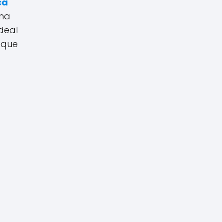
ca
una
deal
 que