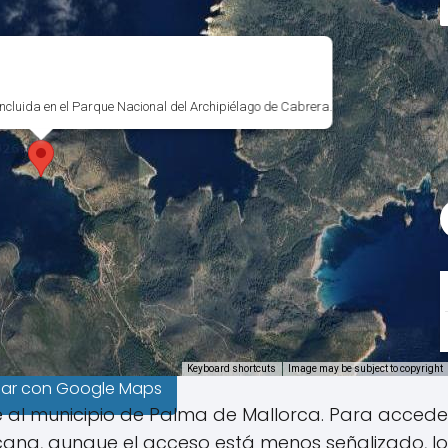
incluida en el Parque Nacional del Archipiélago de Cabrera.
Keyboard shortcuts
Image may be subject to copyright
gar con Google Maps
al municipio de Palma de Mallorca. Para accede
ercana, aunque el acceso está menos señalizado, l